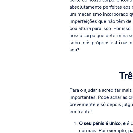
parte do nosso corpo, encon
absolutamente perfeitas aos 
um mecanismo incorporado que
imperfeições que não têm de s
boa altura para isso. Por is
nosso corpo que determina se
sobre nós próprios está nas n
soa?
Trê
Para o ajudar a acreditar mai
importantes. Pode achar as c
brevemente e só depois julgue
em frente!
O seu pénis é único, e
é c
normais: Por exemplo, pa