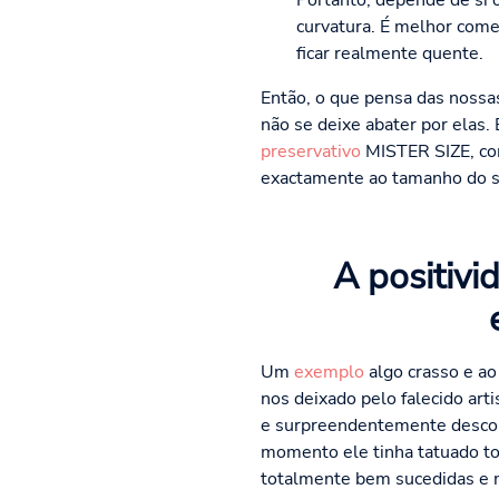
Portanto, depende de si 
curvatura. É melhor come
ficar realmente quente.
Então, o que pensa das nossa
não se deixe abater por elas. 
preservativo
MISTER SIZE, com
exactamente ao tamanho do seu
A positiv
Um
exemplo
algo crasso e 
nos deixado pelo falecido art
e surpreendentemente descobr
momento ele tinha tatuado tod
totalmente bem sucedidas e 