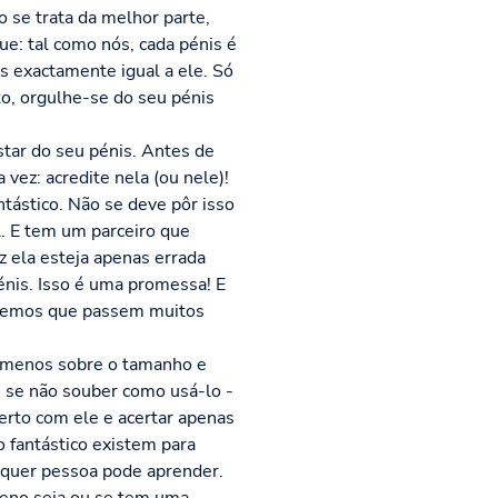
 se trata da melhor parte,
e: tal como nós, cada pénis é
s exactamente igual a ele. Só
to, orgulhe-se do seu pénis
star do seu pénis. Antes de
 vez: acredite nela (ou nele)!
tástico. Não se deve pôr isso
l. E tem um parceiro que
z ela esteja apenas errada
énis. Isso é uma promessa! E
peremos que passem muitos
é menos sobre o tamanho e
 se não souber como usá-lo -
erto com ele e acertar apenas
o fantástico existem para
alquer pessoa pode aprender.