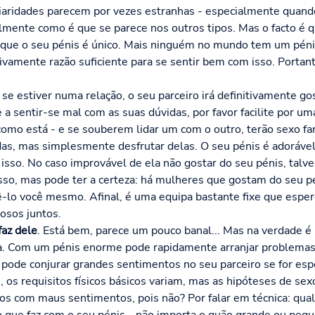
liaridades parecem por vezes estranhas - especialmente quando
ente como é que se parece nos outros tipos. Mas o facto é qu
ica que o seu pénis é único. Mais ninguém no mundo tem um péni
itivamente razão suficiente para se sentir bem com isso. Portan
se estiver numa relação, o seu parceiro irá definitivamente go
a sentir-se mal com as suas dúvidas, por favor facilite por uma
omo está - e se souberem lidar um com o outro, terão sexo fan
das, mas simplesmente desfrutar delas. O seu pénis é adoráve
sso. No caso improvável de ela não gostar do seu pénis, talve
disso, mas pode ter a certeza: há mulheres que gostam do seu p
zê-lo você mesmo. Afinal, é uma equipa bastante fixe que es
sos juntos.
faz dele
. Está bem, parece um pouco banal... Mas na verdade 
ta. Com um pénis enorme pode rapidamente arranjar problemas
ode conjurar grandes sentimentos no seu parceiro se for esp
 os requisitos físicos básicos variam, mas as hipóteses de sex
los com maus sentimentos, pois não? Por falar em técnica: qu