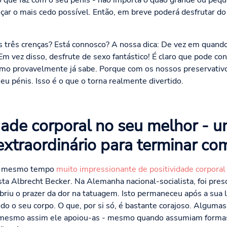
o que faz com o seu pénis - não importa o quão grande ou peq
çar o mais cedo possível. Então, em breve poderá desfrutar d
s três crenças? Está connosco? A nossa dica: De vez em quando
Em vez disso, desfrute de sexo fantástico! É claro que pode con
o provavelmente já sabe. Porque com os nossos preservativos
 pénis. Isso é o que o torna realmente divertido.
idade corporal no seu melhor - 
extraordinário para terminar co
ao mesmo tempo
muito impressionante de positividade corporal
ista Albrecht Becker. Na Alemanha nacional-socialista, foi pr
iu o prazer da dor na tatuagem. Isto permaneceu após a sua 
o o seu corpo. O que, por si só, é bastante corajoso. Alguma
mesmo assim ele apoiou-as - mesmo quando assumiam formas i