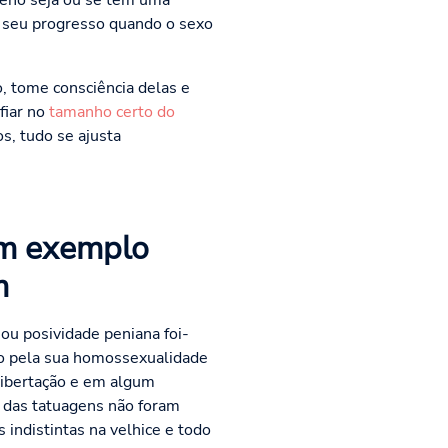
ueno seja ou se tem uma
o seu progresso quando o sexo
, tome consciência delas e
fiar no
tamanho certo do
, tudo se ajusta
um exemplo
m
ou posividade peniana foi-
eso pela sua homossexualidade
libertação e em algum
s das tatuagens não foram
ndistintas na velhice e todo