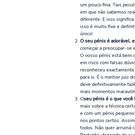
um pouco fina. Tais pecu
em que não sabemos realm
diferente. E isso signif
isso é muito fixe e defin
único!
O seu pénis é adorável, e
começar a preocupar-se e 
O vosso pénis está bem c
em risco com falsas dúvi
reconheceu exactamente i
para si. É o melhor juiz 
deve definitivamente fa
mais momentos maravilho
O
seu pénis é o que você 
mais sobre a técnica cer
e com um pénis pequeno p
nos pontos certos. Assim,
todos. Não quer arruiná-