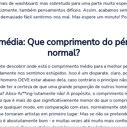
nais de washboard, mas sobretudo para uma parte muito espec
felizmente, também pensamentos difíceis. Assim, acabamos se
é demasiado fácil sentirmo-nos mal. Mas espere um minuto! P
 média: Que comprimento do pén
normal?
te descobrir onde está o comprimento médio para a melhor peç
damente nos sentimos estúpidos. Isso é um disparate, claro, 
omens DEVE estar abaixo dela, caso contrário o princípio não 
pode ter a certeza de que uma grande proporção de outros hom
a? Abso-fu**ing-lutamente não! A propósito, o comprimento 
o que é mais do que significativamente menor do que o compr
 de qualquer modo, em comparação com eles, normalmente obt
se tornaram artistas em primeiro lugar. Mas se não se pretend
o é absolutamente bom - e muitas vezes até muito mais conf