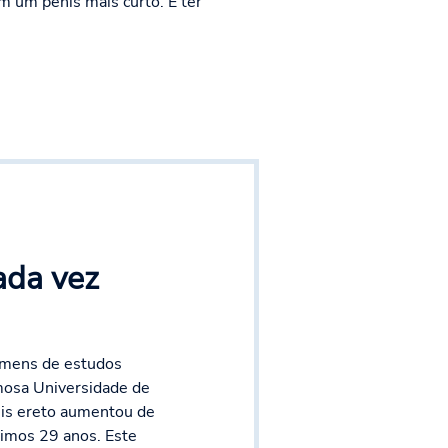
 um pénis mais curto. E ter
ada vez
mens de estudos
mosa Universidade de
is ereto aumentou de
timos 29 anos. Este