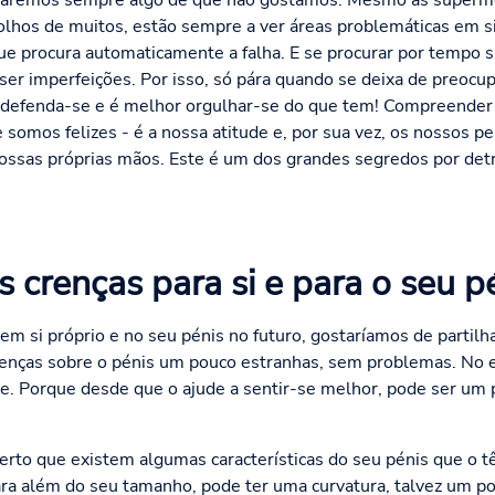
traremos sempre algo de que não gostamos. Mesmo as superm
olhos de muitos, estão sempre a ver áreas problemáticas em
 procura automaticamente a falha. E se procurar por tempo s
er imperfeições. Por isso, só pára quando se deixa de preocup
so, defenda-se e é melhor orgulhar-se do que tem! Compreende
 somos felizes - é a nossa atitude e, por sua vez, os nossos 
ossas próprias mãos. Este é um dos grandes segredos por detrá
s crenças para si e para o seu p
s em si próprio e no seu pénis no futuro, gostaríamos de parti
renças sobre o pénis um pouco estranhas, sem problemas. No en
. Porque desde que o ajude a sentir-se melhor, pode ser um po
erto que existem algumas características do seu pénis que o t
ra além do seu tamanho, pode ter uma curvatura, talvez um p