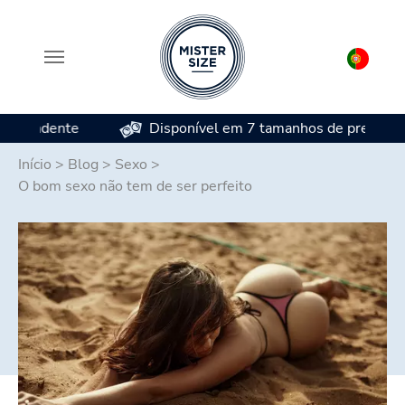
Disponível em 7 tamanhos de preservativos
Skip to main content
Início
>
Blog
>
Sexo
>
O bom sexo não tem de ser perfeito