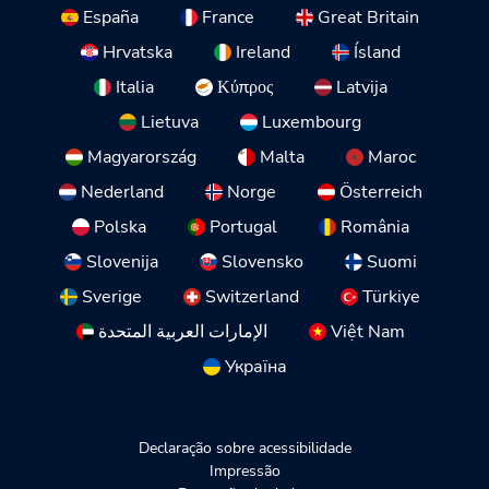
España
France
Great Britain
Hrvatska
Ireland
Ísland
Italia
Κύπρος
Latvija
Lietuva
Luxembourg
Magyarország
Malta
Maroc
Nederland
Norge
Österreich
Polska
Portugal
România
Slovenija
Slovensko
Suomi
Sverige
Switzerland
Türkiye
الإمارات العربية المتحدة
Việt Nam
Україна
Declaração sobre acessibilidade
Impressão