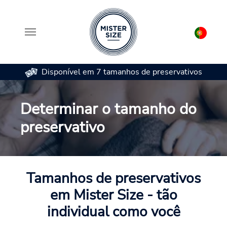
Disponível em 7 tamanhos de preservativos
Skip to main content
Determinar o tamanho do
preservativo
Tamanhos de preservativos
em Mister Size - tão
individual como você