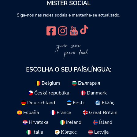
MISTER SOCIAL
Siga-nos nas redes sociais e mantenha-se actualizado.
your size
pure feel
ESCOLHA O SEU PAÍS/LÍNGUA:
Belgium
България
Česká republika
Danmark
Deutschland
Eesti
Ελλάς
España
France
Great Britain
Hrvatska
Ireland
Ísland
Italia
Κύπρος
Latvija