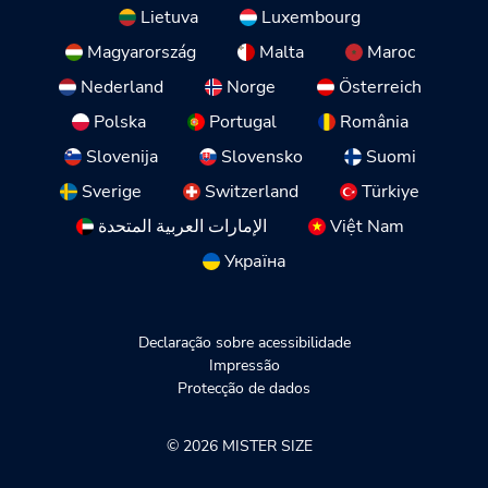
Lietuva
Luxembourg
Magyarország
Malta
Maroc
Nederland
Norge
Österreich
Polska
Portugal
România
Slovenija
Slovensko
Suomi
Sverige
Switzerland
Türkiye
الإمارات العربية المتحدة
Việt Nam
Україна
Declaração sobre acessibilidade
Impressão
Protecção de dados
© 2026 MISTER SIZE