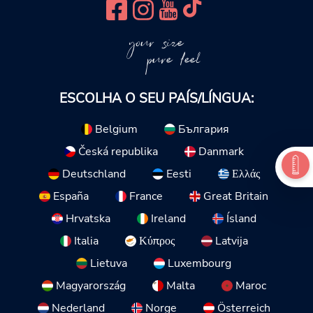
your size
pure feel
ESCOLHA O SEU PAÍS/LÍNGUA:
Belgium
България
Česká republika
Danmark
Deutschland
Eesti
Ελλάς
España
France
Great Britain
Hrvatska
Ireland
Ísland
Italia
Κύπρος
Latvija
Lietuva
Luxembourg
Magyarország
Malta
Maroc
Nederland
Norge
Österreich