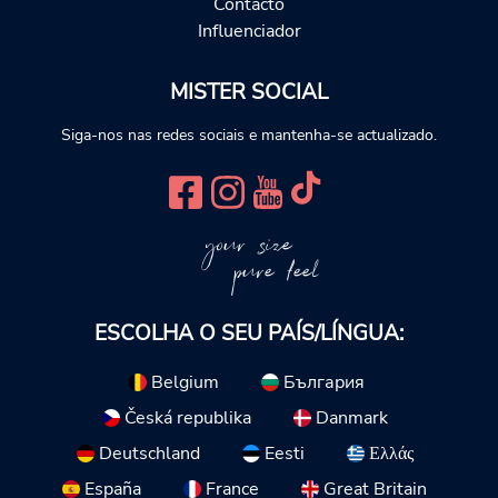
Contacto
Influenciador
MISTER SOCIAL
Siga-nos nas redes sociais e mantenha-se actualizado.
your size
pure feel
ESCOLHA O SEU PAÍS/LÍNGUA:
Belgium
България
Česká republika
Danmark
Deutschland
Eesti
Ελλάς
España
France
Great Britain