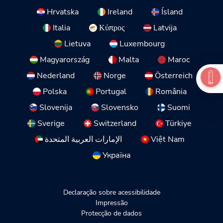
Hrvatska
Ireland
Ísland
Italia
Κύπρος
Latvija
Lietuva
Luxembourg
Magyarország
Malta
Maroc
Nederland
Norge
Österreich
Polska
Portugal
România
Slovenija
Slovensko
Suomi
Sverige
Switzerland
Türkiye
الإمارات العربية المتحدة
Việt Nam
Україна
Declaração sobre acessibilidade
Impressão
Protecção de dados