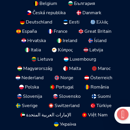
Belgium
България
Česká republika
Danmark
Deutschland
Eesti
Ελλάς
España
France
Great Britain
Hrvatska
Ireland
Ísland
Italia
Κύπρος
Latvija
Lietuva
Luxembourg
Magyarország
Malta
Maroc
Nederland
Norge
Österreich
Polska
Portugal
România
Slovenija
Slovensko
Suomi
Sverige
Switzerland
Türkiye
الإمارات العربية المتحدة
Việt Nam
Україна