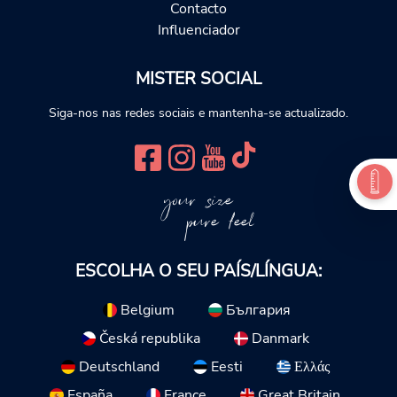
Contacto
Influenciador
MISTER SOCIAL
Siga-nos nas redes sociais e mantenha-se actualizado.
your size
pure feel
ESCOLHA O SEU PAÍS/LÍNGUA:
Belgium
България
Česká republika
Danmark
Deutschland
Eesti
Ελλάς
España
France
Great Britain