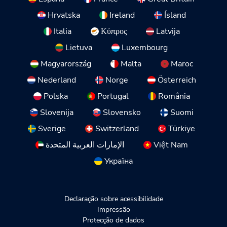
Hrvatska
Ireland
Ísland
Italia
Κύπρος
Latvija
Lietuva
Luxembourg
Magyarország
Malta
Maroc
Nederland
Norge
Österreich
Polska
Portugal
România
Slovenija
Slovensko
Suomi
Sverige
Switzerland
Türkiye
الإمارات العربية المتحدة
Việt Nam
Україна
Declaração sobre acessibilidade
Impressão
Protecção de dados