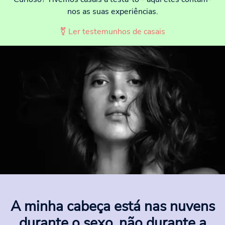
nos as suas experiências.
⚧ Ler testemunhos de casais
A minha cabeça está nas nuvens
durante o sexo, não durante a