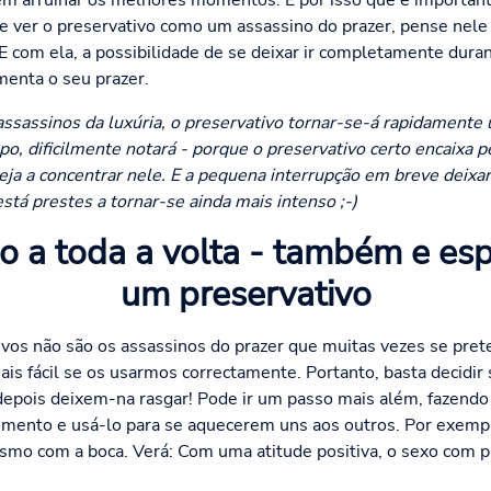
 arruinar os melhores momentos. É por isso que é importante
e ver o preservativo como um assassino do prazer, pense nel
 com ela, a possibilidade de se deixar ir completamente duran
menta o seu prazer.
ssassinos da luxúria, o preservativo tornar-se-á rapidamente
o, dificilmente notará - porque o preservativo certo encaixa p
eja a concentrar nele. E a pequena interrupção em breve deixa
á prestes a tornar-se ainda mais intenso ;-)
o a toda a volta - também e e
um preservativo
vos não são os assassinos do prazer que muitas vezes se pret
is fácil se os usarmos correctamente. Portanto, basta decidir 
 depois deixem-na rasgar! Pode ir um passo mais além, fazendo
mento e usá-lo para se aquecerem uns aos outros. Por exempl
smo com a boca. Verá: Com uma atitude positiva, o sexo com p