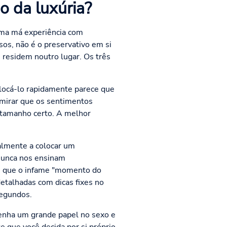
o da luxúria?
uma má experiência com
os, não é o preservativo em si
 residem noutro lugar. Os três
olocá-lo rapidamente parece que
dmirar que os sentimentos
 tamanho certo. A melhor
almente a colocar um
 nunca nos ensinam
 e que o infame "momento do
detalhadas com dicas fixes no
segundos.
enha um grande papel no sexo e