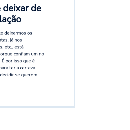
 deixar de
elação
te deixarmos os
tas, já nos
 etc., está
porque confiam um no
 É por isso que é
ara ter a certeza.
decidir se querem