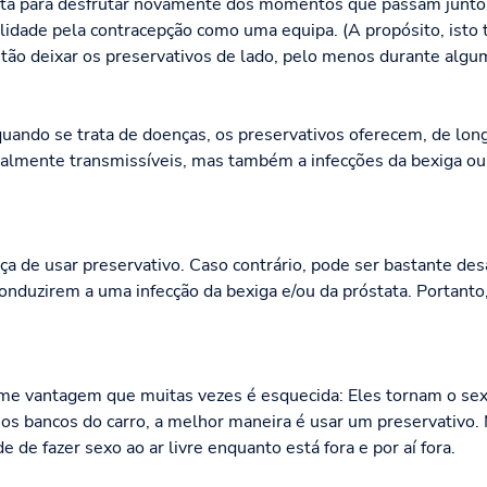
eita para desfrutar novamente dos momentos que passam junto
lidade pela contracepção como uma equipa. (A propósito, ist
ão deixar os preservativos de lado, pelo menos durante algu
quando se trata de doenças, os preservativos oferecem, de long
almente transmissíveis, mas também a infecções da bexiga ou 
eça de usar preservativo. Caso contrário, pode ser bastante d
conduzirem a uma infecção da bexiga e/ou da próstata. Portanto
e vantagem que muitas vezes é esquecida: Eles tornam o sexo
 os bancos do carro, a melhor maneira é usar um preservativo
e de fazer sexo ao ar livre enquanto está fora e por aí fora.