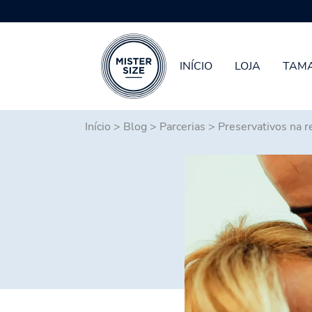
INÍCIO
LOJA
TAMA
Skip to main content
Início
>
Blog
>
Parcerias
>
Preservativos na r