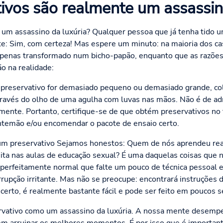
ivos são realmente um assassin
 um assassino da luxúria? Qualquer pessoa que já tenha tido 
e: Sim, com certeza! Mas espere um minuto: na maioria dos cas
 apenas transformado num bicho-papão, enquanto que as razões
o na realidade:
 o preservativo for demasiado pequeno ou demasiado grande, c
através do olho de uma agulha com luvas nas mãos. Não é de a
ente. Portanto, certifique-se de que obtém preservativos no
antemão e/ou encomendar o pacote de ensaio certo.
ar um preservativo Sejamos honestos: Quem de nós aprendeu re
eita nas aulas de educação sexual? É uma daquelas coisas que
é perfeitamente normal que falte um pouco de técnica pessoal
rrupção irritante. Mas não se preocupe: encontrará instruções 
erto, é realmente bastante fácil e pode ser feito em poucos 
ervativo como um assassino da luxúria. A nossa mente desemp