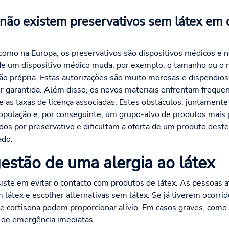
não existem preservativos sem látex em 
omo na Europa, os preservativos são dispositivos médicos e n
de um dispositivo médico muda, por exemplo, o tamanho ou o m
ão própria. Estas autorizações são muito morosas e dispendio
r garantida. Além disso, os novos materiais enfrentam frequen
e as taxas de licença associadas. Estes obstáculos, juntamen
população e, por conseguinte, um grupo-alvo de produtos mai
dos por preservativo e dificultam a oferta de um produto dest
ado.
estão de uma alergia ao látex
siste em evitar o contacto com produtos de látex. As pessoas 
látex e escolher alternativas sem látex. Se já tiverem ocorrido
 cortisona podem proporcionar alívio. Em casos graves, como o
 de emergência imediatas.