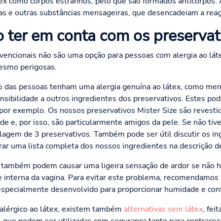
tex como corpos estranhos, pelo que são formados anticorpos
nas e outras substâncias mensageiras, que desencadeiam a reaç
o ter em conta com os preservat
nvencionais não são uma opção para pessoas com alergia ao lá
esmo perigosas.
 das pessoas tenham uma alergia genuína ao látex, como men
sibilidade a outros ingredientes dos preservativos. Estes pod
, por exemplo. Os nossos preservativos Mister Size são revest
dade e, por isso, são particularmente amigos da pele. Se não ti
agem de 3 preservativos. Também pode ser útil discutir os i
rar uma lista completa dos nossos ingredientes na descrição 
s também podem causar uma ligeira sensação de ardor se não h
e interna da vagina. Para evitar este problema, recomendamos 
 especialmente desenvolvido para proporcionar humidade e conf
 alérgico ao látex, existem também
alternativas sem látex
, fei