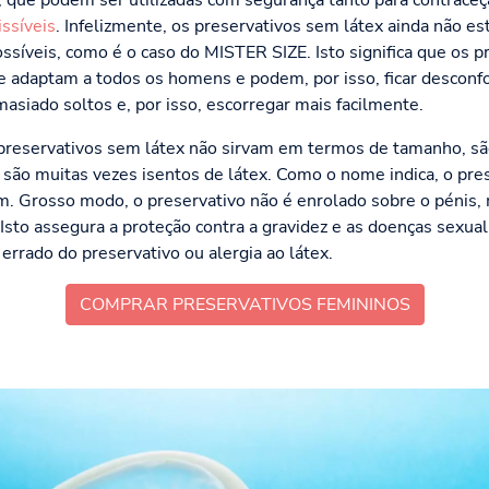
o, que podem ser utilizadas com segurança tanto para contrace
ssíveis
. Infelizmente, os preservativos sem látex ainda não e
ssíveis, como é o caso do MISTER SIZE. Isto significa que os p
e adaptam a todos os homens e podem, por isso, ficar desconf
asiado soltos e, por isso, escorregar mais facilmente.
 preservativos sem látex não sirvam em termos de tamanho, s
são muitas vezes isentos de látex. Como o nome indica, o pres
 Grosso modo, o preservativo não é enrolado sobre o pénis,
 Isto assegura a proteção contra a gravidez e as doenças sexu
rrado do preservativo ou alergia ao látex.
COMPRAR PRESERVATIVOS FEMININOS