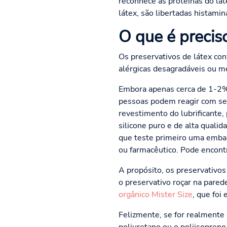
reconhece as proteínas do lá
látex, são libertadas histami
O que é precis
Os preservativos de látex co
alérgicas desagradáveis ou m
Embora apenas cerca de 1-2%
pessoas podem reagir com sen
revestimento do lubrificante
silicone puro e de alta quali
que teste primeiro uma embal
ou farmacêutico. Pode encont
A propósito, os preservativo
o preservativo roçar na pared
orgânico Mister Size
, que foi
Felizmente, se for realmente