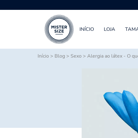
INÍCIO
LOJA
TAMA
Skip to main content
Início
>
Blog
>
Sexo
>
Alergia ao látex - O q