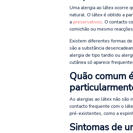
Uma alergia ao látex ocorre 
natural. O látex é obtido a pa
a
preservativos
. O contacto c
comichão ou mesmo reacções g
Existem diferentes formas de a
são a substância desencadean
alergia de tipo tardio ou aler
cutânea só aparece frequente
Quão comum é 
particularment
As alergias ao látex não são
contacto frequente com o lát
pré-existentes, como a espinh
Sintomas de um