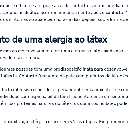
oante o tipo de alergia e a via de contacto. No tipo imediato, 
 choque anafilático ocorrem imediatamente após o contacto. No
, os sintomas só aparecem horas a dias depois, sob a forma d
o de uma alergia ao látex
vam ao desenvolvimento de uma alergia ao látex ainda não s
es de risco e teorias:
algumas pessoas têm uma predisposição inata para desenvolver
 infância: Contacto frequente da pele com produtos de látex (
ntacto intensivo repetido, especialmente em ambientes de cui
 indivíduos com espinha bífida têm frequentemente um sistema 
além das proteínas naturais do látex, os químicos no látex po
 sensibilização alérgica ocorre em várias etapas. Em primeiro l