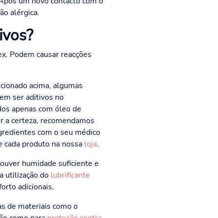
. Após um novo contacto com o
ão alérgica.
ivos?
tex. Podem causar reacções
cionado acima, algumas
em ser aditivos no
idos apenas com óleo de
ver a certeza, recomendamos
ngredientes com o seu médico
de cada produto na nossa
loja
.
ouver humidade suficiente e
a utilização do
lubrificante
orto adicionais.
tas de materiais como o