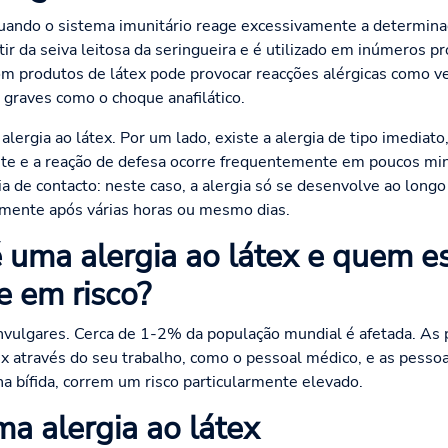
quando o sistema imunitário reage excessivamente a determina
rtir da seiva leitosa da seringueira e é utilizado em inúmeros 
om produtos de látex pode provocar reacções alérgicas como ve
raves como o choque anafilático.
lergia ao látex. Por um lado, existe a alergia de tipo imediato
te e a reação de defesa ocorre frequentemente em poucos minu
gia de contacto: neste caso, a alergia só se desenvolve ao long
mente após várias horas ou mesmo dias.
uma alergia ao látex e quem e
e em risco?
 invulgares. Cerca de 1-2% da população mundial é afetada. A
ex através do seu trabalho, como o pessoal médico, e as pess
a bífida, correm um risco particularmente elevado.
a alergia ao látex